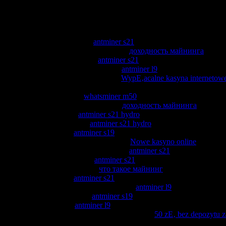
Shoutbox
Jeffreybar:
кликните сюда
antminer s21
Jeffreybar:
можно проверить ЗДЕСЬ
доходность майнинга
Jeffreybar:
подробнее здесь
antminer s21
Jeffreybar:
перейдите на этот сайт
antminer l9
Normanquied:
jackpot casino online
WypЕ‚acalne kasyna interneto
Victormot:
Почему важно выбрать эндодонтию, а не удаление Чт
Jeffreybar:
продолжить
whatsminer m50
Jeffreybar:
перенаправляется сюда
доходность майнинга
Jeffreybar:
подробнее
antminer s21 hydro
Jeffreybar:
посетить сайт
antminer s21 hydro
Jeffreybar:
интернет
antminer s19
Normanquied:
darmowy bonus kasyno
Nowe kasyno online
online fr
Jeffreybar:
можно проверить ЗДЕСЬ
antminer s21
Jeffreybar:
Смотреть здесь
antminer s21
Jeffreybar:
Перейти на сайт
что такое майнинг
Jeffreybar:
интернет
antminer s21
Jeffreybar:
нажмите, чтобы подробнее
antminer l9
Jeffreybar:
нажмите здесь
antminer s19
Jeffreybar:
веб-сайте
antminer l9
Normanquied:
ggbet jak usunД…Д‡ konto п»ї
50 zЕ‚ bez depozytu z
Name
: