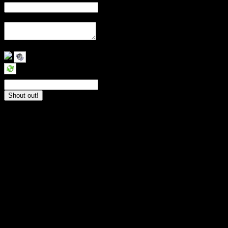
Nachricht
:
(max. 200 Zeichen)
Bestätigung:
Gallery (Level 2)
Hier lade ich Bilder, Screenshots und Ähnliches hoch sobald die