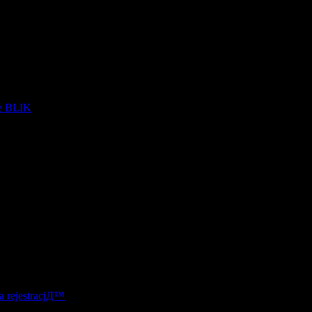
we BLIK
hazardowe gry online
о влияет на успех терапии
ee slots
a rejestracjД™
fastest charging phone