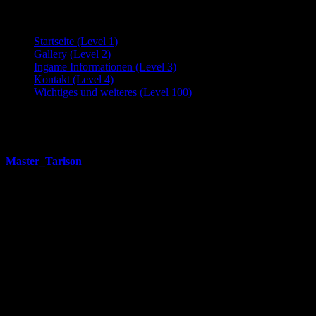
Gamer Only
Startseite (Level 1)
Gallery (Level 2)
Ingame Informationen (Level 3)
Kontakt (Level 4)
Wichtiges und weiteres (Level 100)
About Me
Master_Tarison
, 29
Schwanheim
Umfrage
Im Moment liegt keine Umfrage vor.